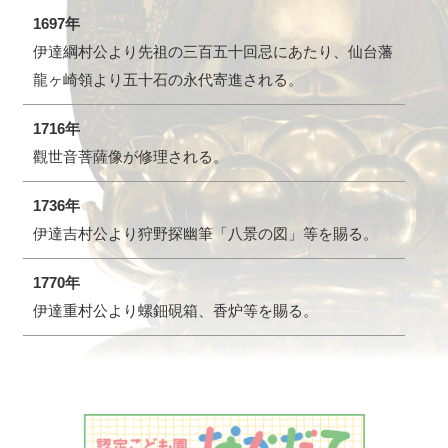
1697年
伊達綱村公より先祖の三百五十回忌にあたり、仙台藩
龍ヶ崎領より五十石の永代寄進される。
1716年
觀世音菩薩像が修理される。
1736年
伊達吉村公より狩野探幽筆「八景の図」等を賜る。
1770年
伊達重村公より螺鈿硯箱、香炉等を賜る。