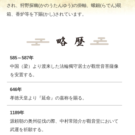
され、狩野探幽(かのうたんゆう)の掛軸、螺鈿(らでん)硯
箱、香炉等を下賜(かし)されています。
585～587年
中国（梁）より渡来した法輪獨守居士が觀世音菩薩像
を安置する。
646年​
孝徳天皇より『延命』の嘉称を賜る。
1189年
源頼朝の奥州征伐の際、中村常陸介が觀音堂において
武運を祈願する。