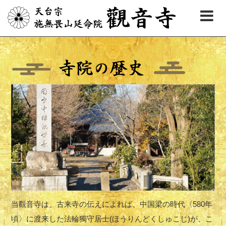
当觀音寺は、古来寺の伝えによれば、中国梁の時代〈580年
頃〉に渡来した法輪獨守居士(ほうりんどくしゅこじ)が、こ