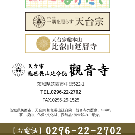
茨城県筑西市中舘522-1
TEL.0296-22-2702
FAX.0296-25-1525
茨城県筑西市、天台宗 施無畏山延命院 觀音寺の歴史、年中行
事、境内、仏像･文化財、授与品･御朱印のご紹介。