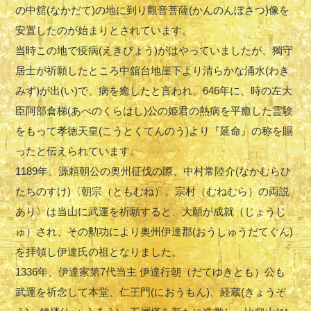
の中舘(なかだて)の地に到り觀音菩薩(かんのんぼさつ)像を
安置したのが始まりとされています。
当時この地で疫病(えきびょう)がはやっていましたが、獨守
居士が祈願したところ中舘台地崖下より清らかな涌水(わき
みず)が出(い)で、病を癒したと言われ、646年に、時の左大
臣阿部倉梯(あべのくらはし)公の姫君の熱病を平癒した霊験
をもって孝徳天皇(こうとくてんのう)より『延命』の称を賜
ったと伝えられています。
1189年、源頼朝公の奥州征伐の際、中村常陸介(なかむらひ
たちのすけ)〈朝宗（ともむね）、宗村（むねむら）の両説
あり〉は当山に武運を祈願すると、大願が成就（じょうじ
ゅ）され、その勲功により奥州伊達郡(おうしゅうだてぐん)
を拝領し伊達氏の祖となりました。
1336年、伊達家第7代当主 伊達行朝（だてゆきとも）公も
武運を祈念して本堂、仁王門(におうもん)、経蔵(きょうぞ