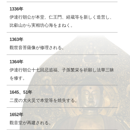
1336年
伊達行朝公が本堂、仁王門、経蔵等を新しく造営し、
比叡山から実相坊心海をまねく。
1363年
觀世音菩薩像が修理される。
1364年
伊達行朝公十七回忌追福、子孫繁栄を祈願し法華三昧
を修す。
1645、51年
二度の大火災で本堂等を焼失する。
1652年
觀音堂が再建される。