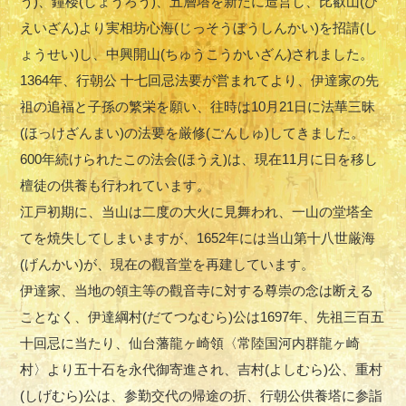
う)、鐘楼(しょうろう)、五層塔を新たに造営し、比叡山(ひ
えいざん)より実相坊心海(じっそうぼうしんかい)を招請(し
ょうせい)し、中興開山(ちゅうこうかいざん)されました。
1364年、行朝公 十七回忌法要が営まれてより、伊達家の先
祖の追福と子孫の繁栄を願い、往時は10月21日に法華三昧
(ほっけざんまい)の法要を厳修(ごんしゅ)してきました。
600年続けられたこの法会(ほうえ)は、現在11月に日を移し
檀徒の供養も行われています。
江戸初期に、当山は二度の大火に見舞われ、一山の堂塔全
てを焼失してしまいますが、1652年には当山第十八世厳海
(げんかい)が、現在の觀音堂を再建しています。
伊達家、当地の領主等の觀音寺に対する尊崇の念は断える
ことなく、伊達綱村(だてつなむら)公は1697年、先祖三百五
十回忌に当たり、仙台藩龍ヶ崎領〈常陸国河内群龍ヶ崎
村〉より五十石を永代御寄進され、吉村(よしむら)公、重村
(しげむら)公は、参勤交代の帰途の折、行朝公供養塔に参詣